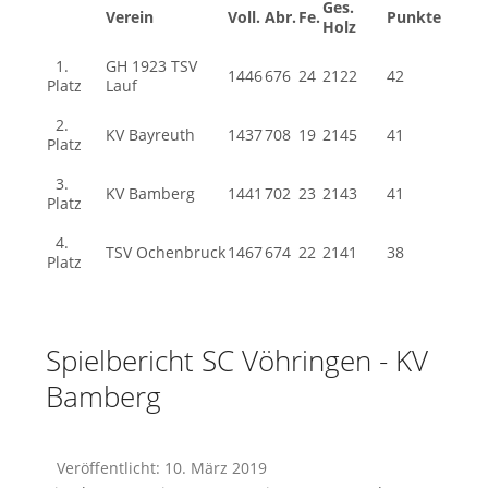
Ges.
Verein
Voll.
Abr.
Fe.
Punkte
Holz
1.
GH 1923 TSV
1446
676
24
2122
42
Platz
Lauf
2.
KV Bayreuth
1437
708
19
2145
41
Platz
3.
KV Bamberg
1441
702
23
2143
41
Platz
4.
TSV Ochenbruck
1467
674
22
2141
38
Platz
Spielbericht SC Vöhringen - KV
Bamberg
Veröffentlicht: 10. März 2019