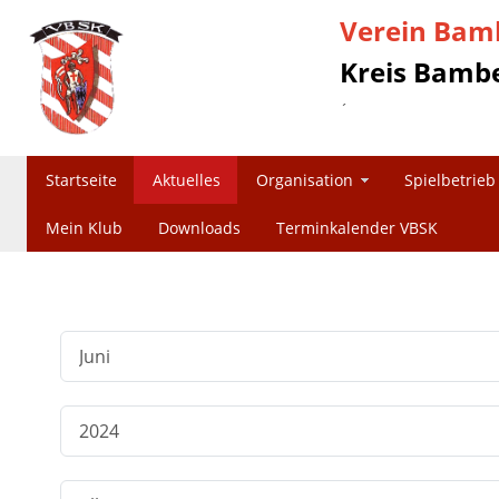
Verein Bamb
Kreis Bambe
´
Startseite
Aktuelles
Organisation
Spielbetrieb
Mein Klub
Downloads
Terminkalender VBSK
Filter
Monat
Jahr
Anzeige #