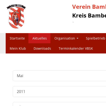
Verein Bamb
Kreis Bambe
´
Startseite
Aktuelles
Organisation
Spielbetrieb
Mein Klub
Downloads
Terminkalender VBSK
Filter
Monat
Jahr
Anzeige #