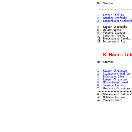
Nr. Starter            
                       
1   Eitner Carolin     
2   Reuther Stefanie   
-----------------------
4   Losgar Stephanie   
5   Walter Sonja       
6   Vecseri Zsanett    
14  Stettner Yvonne    
15  Broschinski Carolin
  B-Männlic
Nr. Starter            
                       
1   Kaiser Christian   
2   Seidelmann Steffen 
3   Bräutigam Jörg     
4   Langer Christian   
5   Mürschberger Axel  
6   Jameson Patrik     
-----------------------
8   Stubenrauch Patrick
46  Nüßlein Andreas    