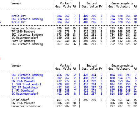
        Verein                    |    Vorlauf     |    Endlauf     |   Gesamtergebnis    |
                                  | Ges. Volle FW  | Ges. Volle FW  | Ges. VolleAbr.  FW  |
        Kreis Ost                 |  384  262   7  |  400  266   3  |  784  528  256  10  |
        SKC Victoria Bamberg      |  384  262   7  |  400  266   3  |  784  528  256  10  |
-------------------------------------------------------------------------------------------
        Hubertus Schönbrunn       |  375  269  15  |  388  271  12  |  763  540  223  27  |
        TV 1860 Bamberg           |  408  276   5  |  422  292   6  |  830  568  262  11  |
        SKC Victoria Bamberg      |  373  269  13  |  411  281   0  |  784  550  234  13  |
        SC Reichmannsdorf         |  389  268  13  |  400  284   8  |  789  552  237  21  |
        Post SV Bamberg           |  357  246  16  |  393  266   9  |  750  512  238  25  |
h
        Verein                    |    Vorlauf     |    Endlauf     |   Gesamtergebnis    |
                                  | Ges. Volle FW  | Ges. Volle FW  | Ges. VolleAbr.  FW  |
        SKC Victoria Bamberg      |  466  297   2  |  428  304   5  |  894  601  293   7  |
        1. FC Oberhaid            |  392  267   2  |  438  287   4  |  830  554  276   6  |
        SG 1966 Viereth           |  412  277   4  |  414  282   3  |  826  559  267   7  |
        1. SKK Strullendorf       |  408  287   2  |  416  284   3  |  824  571  253   5  |
        SKC 67 Eggolsheim         |  422  263   4  |  399  287  13  |  821  550  271  17  |
        1. FC Oberhaid            |  395  289   7  |  422  279   4  |  817  568  249  11  |
-------------------------------------------------------------------------------------------
        SV Walsdorf               |  401  271   7  |  395  280   8  |  796  551  245  15  |
        SG 1966 Viereth           |  306  238  20  |                |  306  238   68  20  |