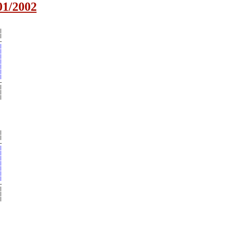
01/2002











































