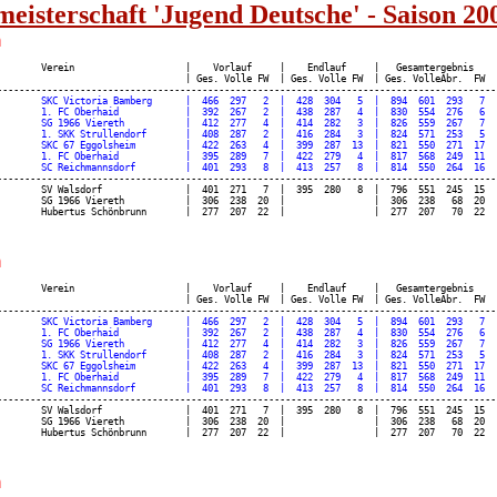
meisterschaft 'Jugend Deutsche' - Saison 20
h
        Verein                    |    Vorlauf     |    Endlauf     |   Gesamtergebnis    |
                                  | Ges. Volle FW  | Ges. Volle FW  | Ges. VolleAbr.  FW  |
        SKC Victoria Bamberg      |  466  297   2  |  428  304   5  |  894  601  293   7  |
        1. FC Oberhaid            |  392  267   2  |  438  287   4  |  830  554  276   6  |
        SG 1966 Viereth           |  412  277   4  |  414  282   3  |  826  559  267   7  |
        1. SKK Strullendorf       |  408  287   2  |  416  284   3  |  824  571  253   5  |
        SKC 67 Eggolsheim         |  422  263   4  |  399  287  13  |  821  550  271  17  |
        1. FC Oberhaid            |  395  289   7  |  422  279   4  |  817  568  249  11  |
-------------------------------------------------------------------------------------------
        SV Walsdorf               |  401  271   7  |  395  280   8  |  796  551  245  15  |
        SG 1966 Viereth           |  306  238  20  |                |  306  238   68  20  |
h
        Verein                    |    Vorlauf     |    Endlauf     |   Gesamtergebnis    |
                                  | Ges. Volle FW  | Ges. Volle FW  | Ges. VolleAbr.  FW  |
        SKC Victoria Bamberg      |  466  297   2  |  428  304   5  |  894  601  293   7  |
        1. FC Oberhaid            |  392  267   2  |  438  287   4  |  830  554  276   6  |
        SG 1966 Viereth           |  412  277   4  |  414  282   3  |  826  559  267   7  |
        1. SKK Strullendorf       |  408  287   2  |  416  284   3  |  824  571  253   5  |
        SKC 67 Eggolsheim         |  422  263   4  |  399  287  13  |  821  550  271  17  |
        1. FC Oberhaid            |  395  289   7  |  422  279   4  |  817  568  249  11  |
-------------------------------------------------------------------------------------------
        SV Walsdorf               |  401  271   7  |  395  280   8  |  796  551  245  15  |
        SG 1966 Viereth           |  306  238  20  |                |  306  238   68  20  |
h