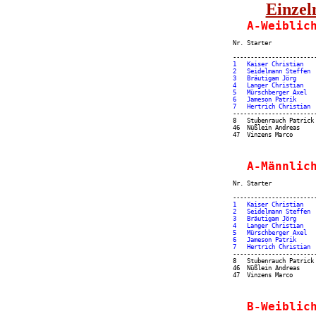
Einzel
  A-Weiblic
Nr. Starter            
                       
1   Kaiser Christian   
2   Seidelmann Steffen 
3   Bräutigam Jörg     
4   Langer Christian   
5   Mürschberger Axel  
6   Jameson Patrik     
-----------------------
8   Stubenrauch Patrick
46  Nüßlein Andreas    
  A-Männlic
Nr. Starter            
                       
1   Kaiser Christian   
2   Seidelmann Steffen 
3   Bräutigam Jörg     
4   Langer Christian   
5   Mürschberger Axel  
6   Jameson Patrik     
-----------------------
8   Stubenrauch Patrick
46  Nüßlein Andreas    
  B-Weiblic